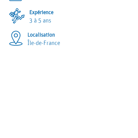
RÉALISATIONS
Expérience
3 à 5 ans
SPORTIF
Localisation
SOCIO-
Île-de-France
SCOLAIRE
CULTUREL
BÂTIMENTS
RÉHABILITATIONS
INDUSTRIELS
LOGEMENTS
ET
CONCEPTION/RÉALISATION-
ET
TERTIAIRES
MGP
DIVERS
ACTUALITÉS