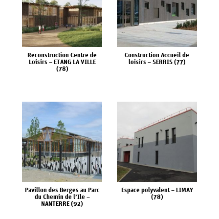
NOS
RÉALISATIONS
Reconstruction Centre de
Construction Accueil de
Loisirs – ETANG LA VILLE
loisirs – SERRIS (77)
(78)
SPORTIF
SOCIO-
SCOLAIRE
CULTUREL
BÂTIMENTS
RÉHABILITATIONS
INDUSTRIELS
LOGEMENTS
Pavillon des Berges au Parc
Espace polyvalent – LIMAY
ET
du Chemin de l’Ile –
(78)
CONCEPTION/RÉALISATION-
NANTERRE (92)
ET